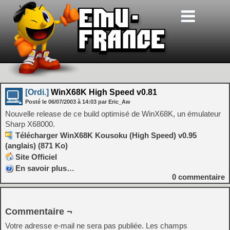
[Ordi.]
WinX68K High Speed v0.81
Posté le
06/07/2003
à
14:03
par Eric_Aw
Nouvelle release de ce build optimisé de WinX68K, un émulateur
Sharp X68000.
Télécharger WinX68K Kousoku (High Speed) v0.95
(anglais) (871 Ko)
Site Officiel
En savoir plus…
0
commentaire
Commentaire ¬
Votre adresse e-mail ne sera pas publiée.
Les champs