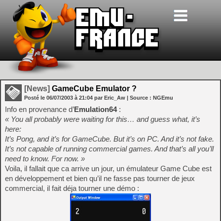
[News]
GameCube Emulator ?
Posté le
06/07/2003
à
21:04
par Eric_Aw
| Source :
NGEmu
Info en provenance d’
Emulation64
:
« You all probably were waiting for this… and guess what, it’s
here:
It’s Pong, and it’s for GameCube. But it’s on PC. And it’s not fake.
It’s not capable of running commercial games. And that’s all you’ll
need to know. For now. »
Voila, il fallait que ca arrive un jour, un émulateur Game Cube est
en développement et bien qu’il ne fasse pas tourner de jeux
commercial, il fait déja tourner une démo :