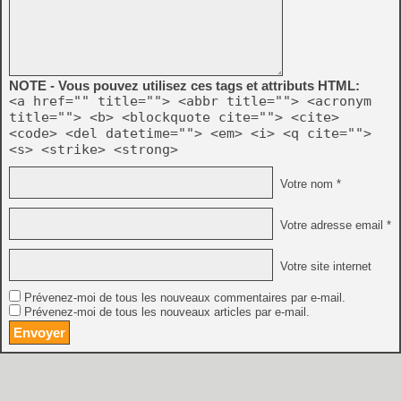
NOTE - Vous pouvez utilisez ces tags et attributs HTML:
<a href="" title=""> <abbr title=""> <acronym
title=""> <b> <blockquote cite=""> <cite>
<code> <del datetime=""> <em> <i> <q cite="">
<s> <strike> <strong>
Votre nom *
Votre adresse email *
Votre site internet
Prévenez-moi de tous les nouveaux commentaires par e-mail.
Prévenez-moi de tous les nouveaux articles par e-mail.