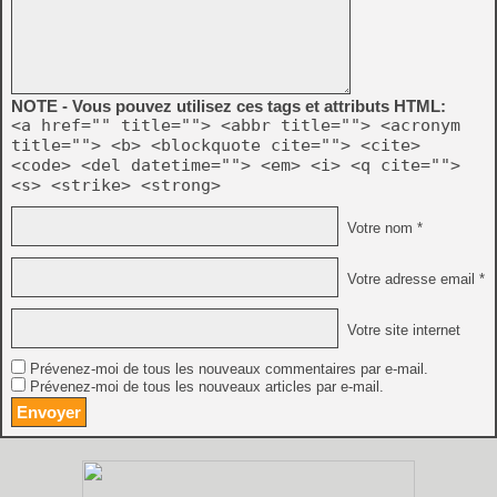
NOTE - Vous pouvez utilisez ces tags et attributs HTML:
<a href="" title=""> <abbr title=""> <acronym
title=""> <b> <blockquote cite=""> <cite>
<code> <del datetime=""> <em> <i> <q cite="">
<s> <strike> <strong>
Votre nom *
Votre adresse email *
Votre site internet
Prévenez-moi de tous les nouveaux commentaires par e-mail.
Prévenez-moi de tous les nouveaux articles par e-mail.