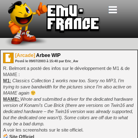
[Arcade]
Arbee WIP
Posté le
09/07/2003
à
15:40
par Eric_Aw
R. Belmont a posté des infos sur le développement de M1 & de
MAME :
M1:
Classics Collection 1 works now too. Sorry no MP3, I’m
trying to save bandwidth for the pictures since I’m also active on
MAME again
MAME:
Wrote and submitted a driver for the dedicated hardware
version of Konami’s Cue Brick (there are versions on Twin16 and
dedicated hardware – the Twin16 version was already supported,
but the dedicated one wasn’t). Some colors are off due to what
may be a bad dump.
A voir les screenshots sur le site officiel.
Site Officiel