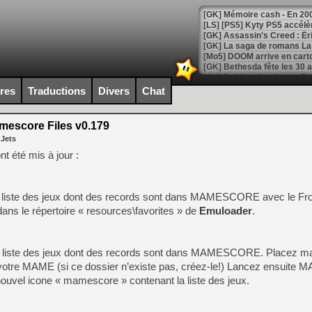
[Mo5] DOOM arrive en cart
[GK] Bethesda fête les 30 
[GK] Roblox : l'action en B
ires
Traductions
Divers
Chat
[GK] Agenda - GeForce NOW
escore Files v0.179
[GK] Devolver Digital en a 
 Jets
[LS] [PS5] ps5-y2jb-autolo
 été mis à jour :
[GK] Pourquoi Marvel Tokon 
[GK] Test : Restory : Chill
[GK] GTA 6 : Rockstar Games
 la liste des jeux dont des records sont dans MAMESCORE avec le Fr
[GK] Hot Wheels Infinite Rus
 dans le répertoire « resources\favorites » de
Emuloader
.
[GK] Mémoire cash - Secret 
[GK] Résultats Nintendo : 
[GK] Déjà des dégraissage
 la liste des jeux dont des records sont dans MAMESCORE. Placez m
e votre MAME (si ce dossier n’existe pas, créez-le!) Lancez ensuite 
[Mo5] Brickboy cherche à r
[GK] Minecraft et ses « Gra
ouvel icone « mamescore » contenant la liste des jeux.
[GK] Beast of Reincarnation
[GK] Ubisoft : fin de parti