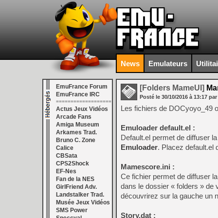
News
Emulateurs
Utilita
EmuFrance Forum
[Folders MameUI]
Mam
EmuFrance IRC
Posté le
30/10/2016
à
13:17
par
===================
Les fichiers de DOCyoyo_49 ont
Actus Jeux Vidéos
Arcade Fans
Amiga Museum
Emuloader default.el :
Arkames Trad.
Default.el permet de diffuser
Bruno C. Zone
Emuloader
. Placez default.el
Calice
CBSata
CPS2Shock
Mamescore.ini :
EF-Nes
Ce fichier permet de diffuser
Fan de la NES
dans le dossier « folders » d
GirlFriend Adv.
Landstalker Trad.
découvrirez sur la gauche un n
Musée Jeux Vidéos
SMS Power
Story.dat :