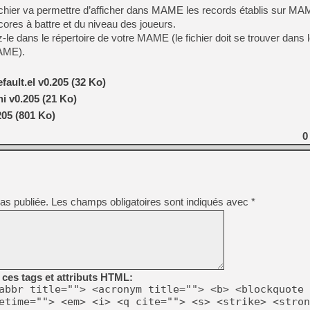
[GK] Mémoire cash - Metroid
hier va permettre d’afficher dans MAME les records établis sur
[GK] Dan Houser (GTA) défe
cores à battre et du niveau des joueurs.
[GK] Comment EA Sports FC
z-le dans le répertoire de votre MAME (le fichier doit se trouver dan
[GK] Crimson Moon : un Dark
[GK] Isle of Reveries : le j
MAME).
[GK] Moonlighter 2 : The En
[GK] Capcom relance Monste
ault.el v0.205 (32 Ko)
i v0.205 (21 Ko)
205 (801 Ko)
[Mo5] Deux inédits du Virtu
[GK] Le beat'em up The Walk
0
[GK] Endless Legend 2 : enf
[LS] [PS5] Premiers signes 
as publiée.
Les champs obligatoires sont indiqués avec
*
ces tags et attributs HTML:
abbr title=""> <acronym title=""> <b> <blockquote 
etime=""> <em> <i> <q cite=""> <s> <strike> <stron