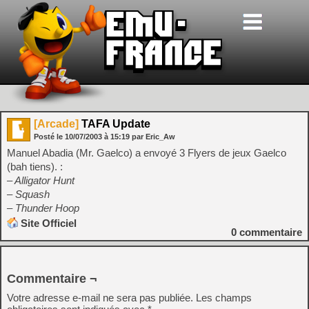
[Arcade]
TAFA Update
Posté le
10/07/2003
à
15:19
par Eric_Aw
Manuel Abadia (Mr. Gaelco) a envoyé 3 Flyers de jeux Gaelco
(bah tiens). :
– Alligator Hunt
– Squash
– Thunder Hoop
Site Officiel
0
commentaire
Commentaire ¬
Votre adresse e-mail ne sera pas publiée.
Les champs