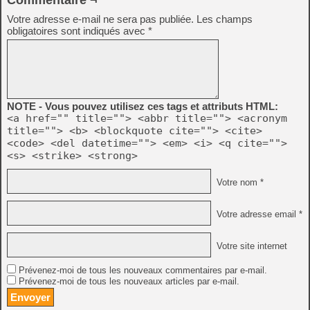
Commentaire ¬
Votre adresse e-mail ne sera pas publiée.
Les champs
obligatoires sont indiqués avec
*
NOTE - Vous pouvez utilisez ces tags et attributs HTML:
<a href="" title=""> <abbr title=""> <acronym
title=""> <b> <blockquote cite=""> <cite>
<code> <del datetime=""> <em> <i> <q cite="">
<s> <strike> <strong>
Votre nom *
Votre adresse email *
Votre site internet
Prévenez-moi de tous les nouveaux commentaires par e-mail.
Prévenez-moi de tous les nouveaux articles par e-mail.