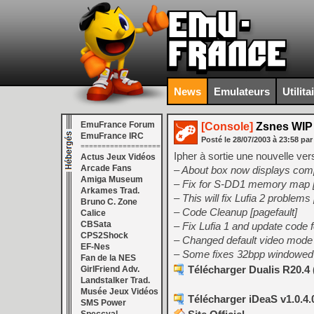
News
Emulateurs
Utilita
EmuFrance Forum
[Console]
Zsnes WIP 
EmuFrance IRC
Posté le
28/07/2003
à
23:58
par
===================
Ipher à sortie une nouvelle ver
Actus Jeux Vidéos
Arcade Fans
– About box now displays comp
Amiga Museum
– Fix for S-DD1 memory map [
Arkames Trad.
– This will fix Lufia 2 problems 
Bruno C. Zone
– Code Cleanup [pagefault]
Calice
CBSata
– Fix Lufia 1 and update code 
CPS2Shock
– Changed default video mode f
EF-Nes
– Some fixes 32bpp windowed 
Fan de la NES
Télécharger Dualis R20.4 
GirlFriend Adv.
Landstalker Trad.
Musée Jeux Vidéos
Télécharger iDeaS v1.0.4.
SMS Power