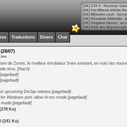
[GK] GTA 6 : Rockstar Games
[GK] Hot Wheels Infinite Rus
[GK] Mémoire cash - Secret 
[GK] Résultats Nintendo : 
[GK] Déjà des dégraissage
[Mo5] Brickboy cherche à r
ires
Traductions
Divers
Chat
[GK] Minecraft et ses « Gra
[GK] Beast of Reincarnation
(28/07)
[GK] Ubisoft : fin de parti
 Jets
[GK] Mémoire cash - Metroid
[GK] Dan Houser (GTA) défe
sion de Zsnes, le meilleur émulateur Snes existant, en voici les nouv
[GK] Comment EA Sports FC
ile time. [Nach]
[GK] Crimson Moon : un Dark
pagefault]
[GK] Isle of Reveries : le j
[GK] Moonlighter 2 : The En
[pagefault]
[GK] Capcom relance Monste
for upcoming DeJap release [pagefault]
or Windows port; allow hi-res mode [pagefault]
mode [pagefault]
[Mo5] Deux inédits du Virtu
[GK] Le beat'em up The Walk
(278 Ko)
[GK] Endless Legend 2 : enf
0 (241 Ko)