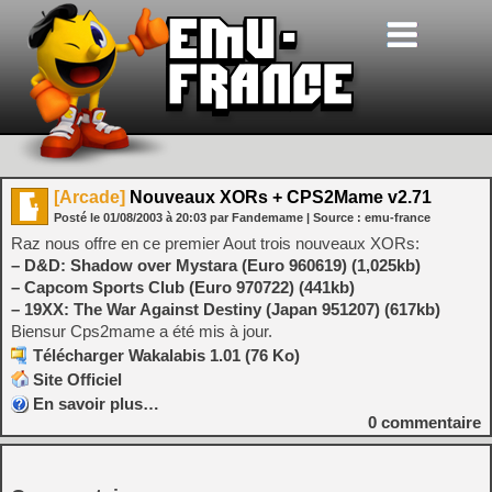
[Arcade]
Nouveaux XORs + CPS2Mame v2.71
Posté le
01/08/2003
à
20:03
par Fandemame
| Source :
emu-france
Raz nous offre en ce premier Aout trois nouveaux XORs:
– D&D: Shadow over Mystara (Euro 960619) (1,025kb)
– Capcom Sports Club (Euro 970722) (441kb)
– 19XX: The War Against Destiny (Japan 951207) (617kb)
Biensur Cps2mame a été mis à jour.
Télécharger Wakalabis 1.01 (76 Ko)
Site Officiel
En savoir plus…
0
commentaire