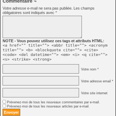
Commentaire ¬
Votre adresse e-mail ne sera pas publiée.
Les champs
obligatoires sont indiqués avec
*
NOTE - Vous pouvez utilisez ces tags et attributs HTML:
<a href="" title=""> <abbr title=""> <acronym
title=""> <b> <blockquote cite=""> <cite>
<code> <del datetime=""> <em> <i> <q cite="">
<s> <strike> <strong>
Votre nom *
Votre adresse email *
Votre site internet
Prévenez-moi de tous les nouveaux commentaires par e-mail.
Prévenez-moi de tous les nouveaux articles par e-mail.