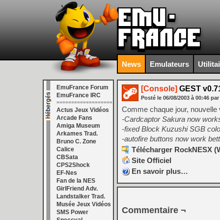
News
Emulateurs
Utilita
EmuFrance Forum
[Console]
GEST v0.7
EmuFrance IRC
Posté le
06/08/2003
à
00:46
par
===================
Comme chaque jour, nouvelle 
Actus Jeux Vidéos
Arcade Fans
-Cardcaptor Sakura now work
Amiga Museum
-fixed Block Kuzushi SGB colo
Arkames Trad.
-autofire buttons now work b
Bruno C. Zone
Télécharger RockNESX (W
Calice
CBSata
Site Officiel
CPS2Shock
En savoir plus…
EF-Nes
Fan de la NES
GirlFriend Adv.
Landstalker Trad.
Musée Jeux Vidéos
Commentaire ¬
SMS Power