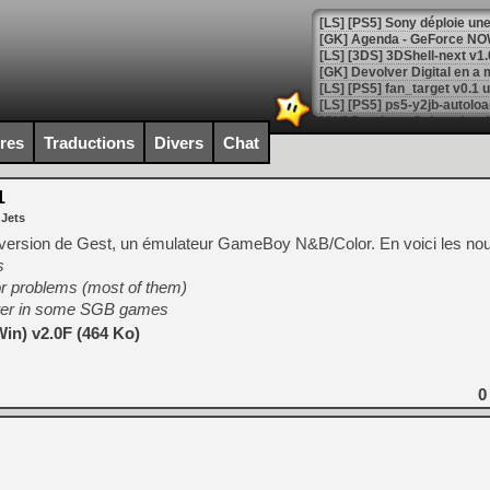
[GK] Agenda - GeForce NOW
[GK] Devolver Digital en a 
[LS] [PS5] ps5-y2jb-autolo
[GK] Pourquoi Marvel Tokon 
ires
Traductions
Divers
Chat
[GK] Test : Restory : Chill
[GK] GTA 6 : Rockstar Games
[GK] Hot Wheels Infinite Rus
1
[GK] Mémoire cash - Secret 
 Jets
[GK] Résultats Nintendo : 
version de Gest, un émulateur GameBoy N&B/Color. En voici les no
[GK] Déjà des dégraissage
s
r problems (most of them)
[Mo5] Brickboy cherche à r
[GK] Minecraft et ses « Gra
etter in some SGB games
in) v2.0F (464 Ko)
[GK] Beast of Reincarnation
[GK] Ubisoft : fin de parti
[GK] Mémoire cash - Metroid
[GK] Dan Houser (GTA) défe
0
[GK] Comment EA Sports FC
[GK] Crimson Moon : un Dark
[GK] Isle of Reveries : le j
[GK] Moonlighter 2 : The En
[GK] Capcom relance Monste