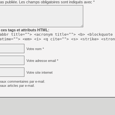
as publiée.
Les champs obligatoires sont indiqués avec
*
[Mo5] Deux inédits du Virtu
[GK] Le beat'em up The Walk
[GK] Endless Legend 2 : enf
ces tags et attributs HTML:
abbr title=""> <acronym title=""> <b> <blockquote 
etime=""> <em> <i> <q cite=""> <s> <strike> <stron
[LS] [PS5] Le WebKit Userl
Votre nom *
[GK] Oubliez Crazy Taxi, S
Votre adresse email *
[LS] [Switch] NSZ 5.0.0 es
Votre site internet
[GK] No More Room in Hell 2
eaux commentaires par e-mail.
aux articles par e-mail.