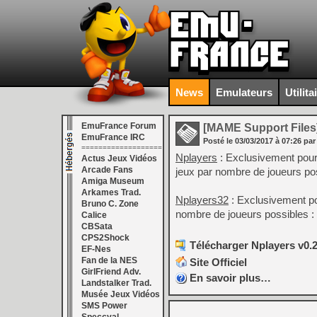
News
Emulateurs
Utilita
EmuFrance Forum
[MAME Support Files
EmuFrance IRC
Posté le
03/03/2017
à
07:26
par
===================
Nplayers
: Exclusivement pour
Actus Jeux Vidéos
Arcade Fans
jeux par nombre de joueurs pos
Amiga Museum
Arkames Trad.
Nplayers32
: Exclusivement po
Bruno C. Zone
nombre de joueurs possibles : 
Calice
CBSata
CPS2Shock
Télécharger Nplayers v0.2
EF-Nes
Fan de la NES
Site Officiel
GirlFriend Adv.
En savoir plus…
Landstalker Trad.
Musée Jeux Vidéos
SMS Power