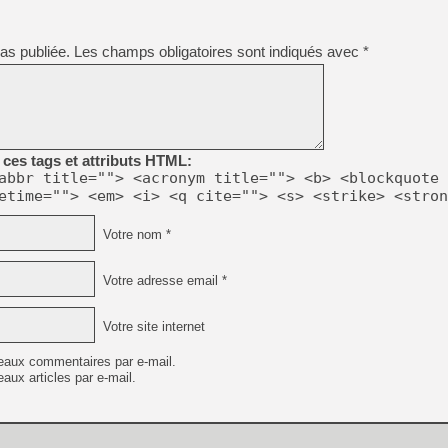
[GK] Déjà des dégraissage
[Mo5] Brickboy cherche à r
as publiée.
Les champs obligatoires sont indiqués avec
*
[GK] Minecraft et ses « Gra
[GK] Beast of Reincarnation
[GK] Ubisoft : fin de parti
[GK] Mémoire cash - Metroid
[GK] Dan Houser (GTA) défe
[GK] Comment EA Sports FC
[GK] Crimson Moon : un Dark
ces tags et attributs HTML:
[GK] Isle of Reveries : le j
abbr title=""> <acronym title=""> <b> <blockquote 
[GK] Moonlighter 2 : The En
etime=""> <em> <i> <q cite=""> <s> <strike> <stron
[GK] Capcom relance Monste
Votre nom *
[Mo5] Deux inédits du Virtu
Votre adresse email *
[GK] Le beat'em up The Walk
[LTF] Eté 2026 - Séquence 
Votre site internet
eaux commentaires par e-mail.
aux articles par e-mail.