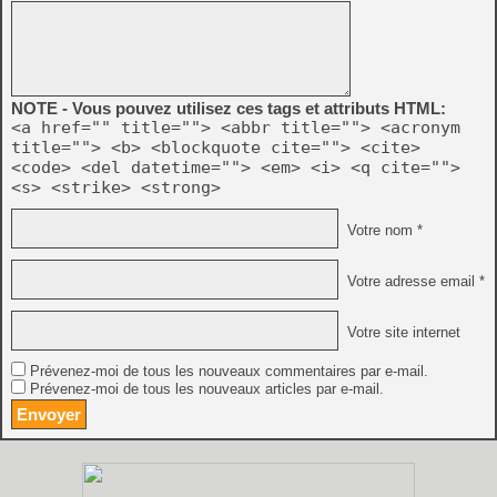
NOTE - Vous pouvez utilisez ces tags et attributs HTML:
<a href="" title=""> <abbr title=""> <acronym
title=""> <b> <blockquote cite=""> <cite>
<code> <del datetime=""> <em> <i> <q cite="">
<s> <strike> <strong>
Votre nom *
Votre adresse email *
Votre site internet
Prévenez-moi de tous les nouveaux commentaires par e-mail.
Prévenez-moi de tous les nouveaux articles par e-mail.