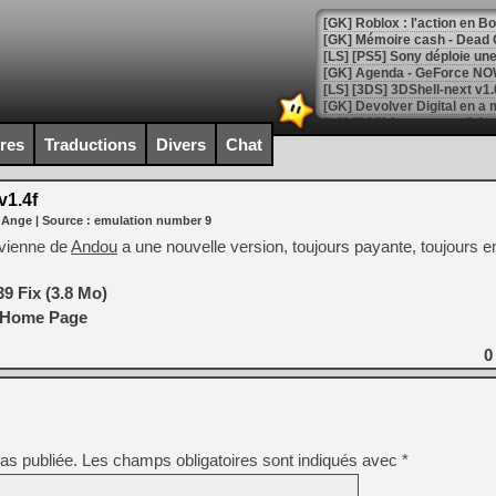
[GK] Roblox : l'action en B
[GK] Agenda - GeForce NOW
[GK] Devolver Digital en a 
[LS] [PS5] ps5-y2jb-autolo
ires
Traductions
Divers
Chat
[GK] Pourquoi Marvel Tokon 
[GK] Test : Restory : Chill
1.4f
[GK] GTA 6 : Rockstar Games
 Ange
| Source :
emulation number 9
[GK] Hot Wheels Infinite Rus
[GK] Mémoire cash - Secret 
uvienne de
Andou
a une nouvelle version, toujours payante, toujours e
[GK] Résultats Nintendo : 
[GK] Déjà des dégraissage
9 Fix (3.8 Mo)
 Home Page
[Mo5] Brickboy cherche à r
[GK] Minecraft et ses « Gra
0
[GK] Beast of Reincarnation
[GK] Ubisoft : fin de parti
[GK] Mémoire cash - Metroid
[GK] Dan Houser (GTA) défe
[GK] Comment EA Sports FC
[GK] Crimson Moon : un Dark
as publiée.
Les champs obligatoires sont indiqués avec
*
[GK] Isle of Reveries : le j
[GK] Moonlighter 2 : The En