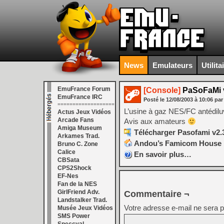
News
Emulateurs
Utilita
EmuFrance Forum
[Console]
PaSoFaMi v
EmuFrance IRC
Posté le
12/08/2003
à
10:06
par
===================
L’usine à gaz NES/FC antédil
Actus Jeux Vidéos
Arcade Fans
Avis aux amateurs
Amiga Museum
Télécharger Pasofami v2.3
Arkames Trad.
Andou’s Famicom House
Bruno C. Zone
Calice
En savoir plus…
CBSata
CPS2Shock
EF-Nes
Fan de la NES
GirlFriend Adv.
Commentaire ¬
Landstalker Trad.
Votre adresse e-mail ne sera p
Musée Jeux Vidéos
SMS Power