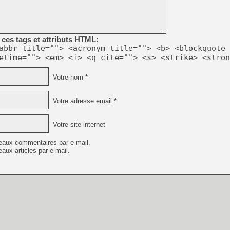
[GK] Capcom relance Monste
ces tags et attributs HTML:
[Mo5] Deux inédits du Virtu
abbr title=""> <acronym title=""> <b> <blockquote 
[GK] Le beat'em up The Walk
etime=""> <em> <i> <q cite=""> <s> <strike> <stron
[GK] Endless Legend 2 : enf
Votre nom *
[LS] [PS5] Le WebKit Userl
Votre adresse email *
Votre site internet
[GK] Oubliez Crazy Taxi, S
eaux commentaires par e-mail.
[LS] [Switch] NSZ 5.0.0 es
aux articles par e-mail.
[GK] Bethesda fête les 30 