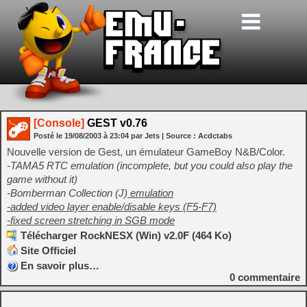
[Console]
GEST v0.76
Posté le
19/08/2003
à
23:04
par Jets
| Source :
Acdctabs
Nouvelle version de Gest, un émulateur GameBoy N&B/Color.
-TAMA5 RTC emulation (incomplete, but you could also play the
game without it)
-Bomberman Collection (J)
emulation
-added video layer enable/disable keys (F5-F7)
-fixed screen stretching in SGB mode
Télécharger RockNESX (Win) v2.0F (464 Ko)
Site Officiel
En savoir plus…
0
commentaire