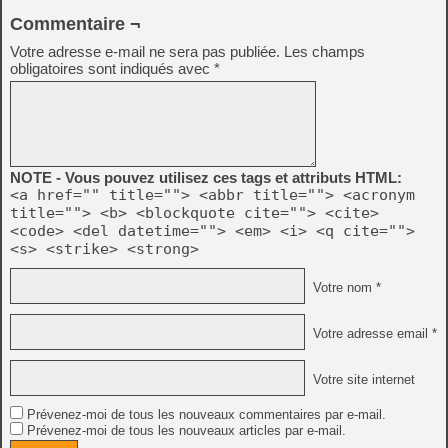
Commentaire ¬
Votre adresse e-mail ne sera pas publiée.
Les champs
obligatoires sont indiqués avec
*
NOTE - Vous pouvez utilisez ces tags et attributs HTML:
<a href="" title=""> <abbr title=""> <acronym
title=""> <b> <blockquote cite=""> <cite>
<code> <del datetime=""> <em> <i> <q cite="">
<s> <strike> <strong>
Votre nom *
Votre adresse email *
Votre site internet
Prévenez-moi de tous les nouveaux commentaires par e-mail.
Prévenez-moi de tous les nouveaux articles par e-mail.