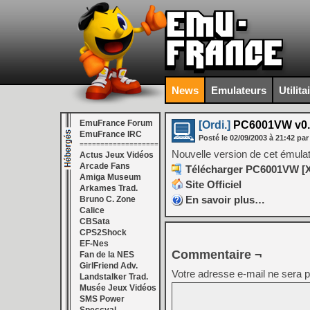
News
Emulateurs
Utilita
EmuFrance Forum
[Ordi.]
PC6001VW v0.
EmuFrance IRC
Posté le
02/09/2003
à
21:42
par
===================
Nouvelle version de cet émul
Actus Jeux Vidéos
Arcade Fans
Télécharger PC6001VW [X
Amiga Museum
Site Officiel
Arkames Trad.
En savoir plus…
Bruno C. Zone
Calice
CBSata
CPS2Shock
EF-Nes
Commentaire ¬
Fan de la NES
GirlFriend Adv.
Votre adresse e-mail ne sera p
Landstalker Trad.
Musée Jeux Vidéos
SMS Power