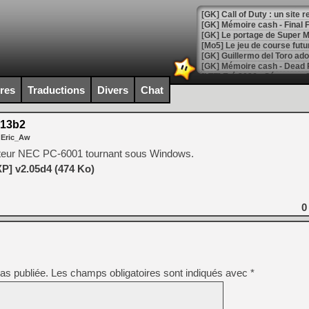
[GK] Le portage de Super M
[Mo5] Le jeu de course fut
[GK] Guillermo del Toro ado
[LTF] Eté 2026 - Séquence 
ires
Traductions
Divers
Chat
[GK] Mistfall Hunter : déjà 
[GK] Wo Long 2 évolue avec
[GK] Crossfire : un TPS à 100
13b2
[LS] [PS5] Premiers signes 
 Eric_Aw
ateur NEC PC-6001 tournant sous Windows.
P] v2.05d4 (474 Ko)
[Mo5] DOOM arrive en cart
0
[GK] Bethesda fête les 30 
[GK] Roblox : l'action en B
[GK] Agenda - GeForce NOW
as publiée.
Les champs obligatoires sont indiqués avec
*
[GK] Devolver Digital en a 
[LS] [PS5] ps5-y2jb-autolo