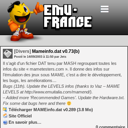
[Divers]
Mameinfo.dat v0.73(b)
Posté le
14/09/2003
à
11:50
par Jets
Il s’agit d’un fichier DAT tenu par MASH regroupant toutes les
infos du site « mametesters.com ». Il donne des infos sur
l’émulation des jeux sous MAME, c’est a dire le développement,
les bugs, les améliorations…
Bugs (11th). Update the LEVELS infos (thanks to Vaz – MAME
LEVELS at http://www.emuitalia.com/mamend/).
– Added more ‘Recommended Games’. Update the Hardware.txt.
Fix some dat bugs here and there
Télécharger MAMEinfo.dat v0.289 (3.8 Mo)
Site Officiel
En savoir plus…
0
commentaire