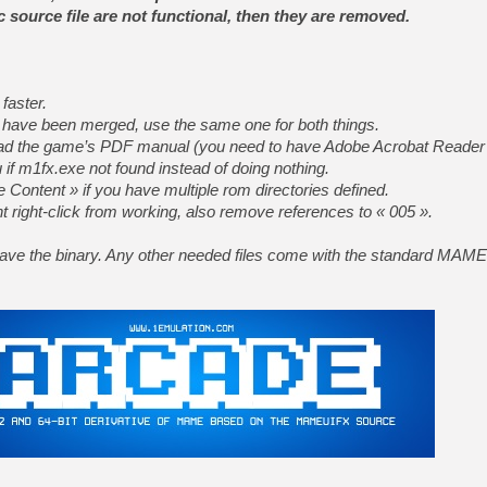
ic source file are not functional, then they are removed.
[LS] [PS5] Le WebKit Userl
faster.
 have been merged, use the same one for both things.
[GK] Oubliez Crazy Taxi, S
read the game’s PDF manual (you need to have Adobe Acrobat Reader i
[LS] [Switch] NSZ 5.0.0 es
 if m1fx.exe not found instead of doing nothing.
le Content » if you have multiple rom directories defined.
[GK] No More Room in Hell 2
ent right-click from working, also remove references to « 005 ».
[GK] Un chatbot Atelier Ryz
have the binary. Any other needed files come with the standard MAM
[GK] Mémoire cash - Splatte
[GK] Nvidia : le prix des 
[GK] Suikoden Star Leap : 
[Mo5] La mini borne d’arc