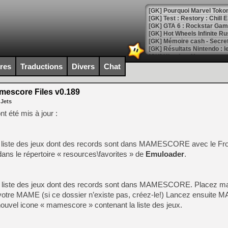
[GK] Test : Restory : Chill
[GK] GTA 6 : Rockstar Games
[GK] Hot Wheels Infinite Rus
[GK] Mémoire cash - Secret 
[GK] Résultats Nintendo : 
[GK] Déjà des dégraissage
ires
Traductions
Divers
Chat
[Mo5] Brickboy cherche à r
[GK] Minecraft et ses « Gra
escore Files v0.189
[GK] Beast of Reincarnation
 Jets
[GK] Ubisoft : fin de parti
[GK] Mémoire cash - Metroid
 été mis à jour :
[GK] Dan Houser (GTA) défe
[GK] Comment EA Sports FC
[GK] Crimson Moon : un Dark
[GK] Isle of Reveries : le j
 la liste des jeux dont des records sont dans MAMESCORE avec le Fr
[GK] Moonlighter 2 : The En
 dans le répertoire « resources\favorites » de
Emuloader
.
[GK] Capcom relance Monste
 la liste des jeux dont des records sont dans MAMESCORE. Placez m
e votre MAME (si ce dossier n’existe pas, créez-le!) Lancez ensuite 
[Mo5] Deux inédits du Virtu
[GK] Le beat'em up The Walk
ouvel icone « mamescore » contenant la liste des jeux.
[GK] Endless Legend 2 : enf