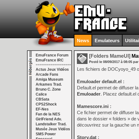
News
Emulateurs
Utilita
EmuFrance Forum
[Folders MameUI]
Mam
EmuFrance IRC
Posté le
08/09/2017
à
08:05
par
===================
Les fichiers de DOCyoyo_49 ont
Actus Jeux Vidéos
Arcade Fans
Amiga Museum
Emuloader default.el :
Arkames Trad.
Default.el permet de diffuser
Bruno C. Zone
Emuloader
. Placez default.el
Calice
CBSata
CPS2Shock
Mamescore.ini :
EF-Nes
Ce fichier permet de diffuser
Fan de la NES
dans le dossier « folders » d
GirlFriend Adv.
Landstalker Trad.
découvrirez sur la gauche un n
Musée Jeux Vidéos
SMS Power
Story.dat :