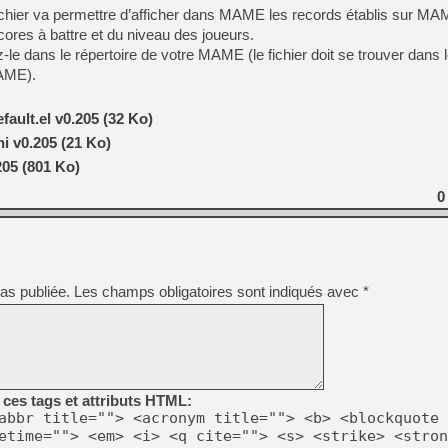
hier va permettre d’afficher dans MAME les records établis sur
cores à battre et du niveau des joueurs.
[LS] [PS5] Le WebKit Userl
z-le dans le répertoire de votre MAME (le fichier doit se trouver dan
MAME).
[GK] Oubliez Crazy Taxi, S
ault.el v0.205 (32 Ko)
[LS] [Switch] NSZ 5.0.0 es
i v0.205 (21 Ko)
205 (801 Ko)
[GK] No More Room in Hell 2
[GK] Un chatbot Atelier Ryz
0
[GK] Mémoire cash - Splatte
[GK] Nvidia : le prix des 
[GK] Suikoden Star Leap : 
[Mo5] La mini borne d’arc
as publiée.
Les champs obligatoires sont indiqués avec
*
[GK] Pourquoi Marvel Tokon 
ces tags et attributs HTML:
abbr title=""> <acronym title=""> <b> <blockquote 
etime=""> <em> <i> <q cite=""> <s> <strike> <stron