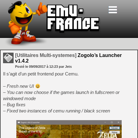
[Utilitaires Multi-systemes]
Zogolo’s Launcher
v1.4.2
Posté le
09/09/2017
à
12:23
par Jets
Il s’agit d’un petit frontend pour Cemu.
– Fresh new UI
– You can now choose if the games launch in fullscreen or
windowed mode
– Bug fixes
– Fixed two instances of cemu running / black screen