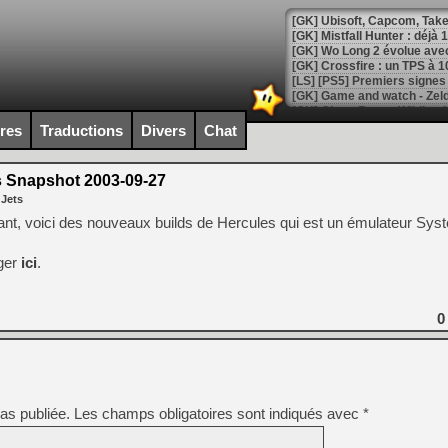
[GK] Mistfall Hunter : déjà 
[GK] Wo Long 2 évolue avec
[GK] Crossfire : un TPS à 100
[LS] [PS5] Premiers signes 
ires
Traductions
Divers
Chat
 Snapshot 2003-09-27
[Mo5] DOOM arrive en cart
 Jets
[GK] Bethesda fête les 30 
[GK] Roblox : l'action en B
t, voici des nouveaux builds de Hercules qui est un émulateur Sys
rger
ici
.
[GK] Agenda - GeForce NOW
[GK] Devolver Digital en a 
0
[LS] [PS5] ps5-y2jb-autolo
[GK] Pourquoi Marvel Tokon 
[GK] Test : Restory : Chill
[GK] GTA 6 : Rockstar Games
[GK] Hot Wheels Infinite Rus
[GK] Mémoire cash - Secret 
as publiée.
Les champs obligatoires sont indiqués avec
*
[GK] Résultats Nintendo : 