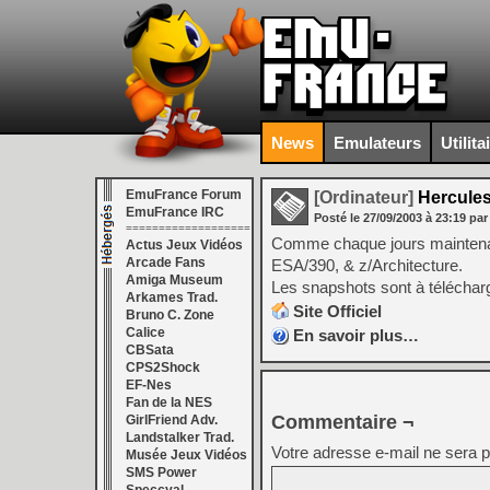
News
Emulateurs
Utilita
EmuFrance Forum
[Ordinateur]
Hercules
EmuFrance IRC
Posté le
27/09/2003
à
23:19
par
===================
Comme chaque jours maintenan
Actus Jeux Vidéos
Arcade Fans
ESA/390, & z/Architecture.
Amiga Museum
Les snapshots sont à télécha
Arkames Trad.
Site Officiel
Bruno C. Zone
Calice
En savoir plus…
CBSata
CPS2Shock
EF-Nes
Fan de la NES
Commentaire ¬
GirlFriend Adv.
Landstalker Trad.
Votre adresse e-mail ne sera p
Musée Jeux Vidéos
SMS Power