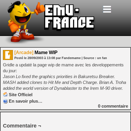
[Arcade]
Mame WIP
Posté le
28/09/2003
à
13:08
par Fandemame
| Source :
un fan
Gridle a updaté la page wip de mame avec les developpements
du jour:
Jason Lo fixed the graphics priorities in Bakuretsu Breaker.
MASH added clones to Hit Me and Depth Charge. Brian A. Troha
added the world version of Dynablaster to the Irem M-90 driver.
Site Officiel
En savoir plus…
0
commentaire
Commentaire ¬