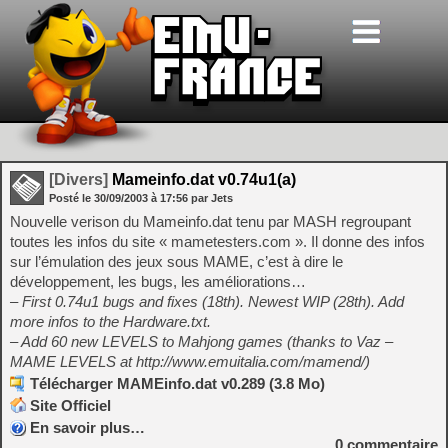
[Divers]
Mameinfo.dat v0.74u1(a)
Posté le
30/09/2003
à
17:56
par Jets
Nouvelle verison du Mameinfo.dat tenu par MASH regroupant
toutes les infos du site « mametesters.com ». Il donne des infos
sur l’émulation des jeux sous MAME, c’est à dire le
développement, les bugs, les améliorations…
– First 0.74u1 bugs and fixes (18th). Newest WIP (28th). Add
more infos to the Hardware.txt.
– Add 60 new LEVELS to Mahjong games (thanks to Vaz –
MAME LEVELS at http://www.emuitalia.com/mamend/)
Télécharger MAMEinfo.dat v0.289 (3.8 Mo)
Site Officiel
En savoir plus…
0
commentaire