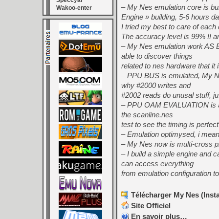
Speccyal
– My Nes emulation core is bui
Wakoo-enter
Engine » building, 5-6 hours dai
I tried my best to care of each
The accuracy level is 99% !! an
– My Nes emulation work AS E
able to discover things
related to nes hardware that it
– PPU BUS is emulated, My Ne
why #2000 writes and
#2002 reads do unusal stuff, j
– PPU OAM EVALUATION is also 
the scanline.nes
test to see the timing is perfect 
– Emulation optimysed, i mean 
– My Nes now is multi-cross p
– I build a simple engine and c
can access everything
from emulation configuration to
Télécharger My Nes (Insta
Site Officiel
En savoir plus…