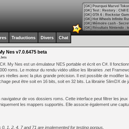
[GK] Pourquoi Marvel Tokon 
[GK] Test : Restory : Chill
[GK] GTA 6 : Rockstar Games
[GK] Hot Wheels Infinite Rus
[GK] Mémoire cash - Secret 
[GK] Résultats Nintendo : 
[GK] Déjà des dégraissage
ires
Traductions
Divers
Chat
[Mo5] Brickboy cherche à r
[GK] Minecraft et ses « Gra
y Nes v7.0.6475 beta
 Jets
[GK] Beast of Reincarnation
[GK] Ubisoft : fin de parti
#. My Nes est un émulateur NES portable et écrit en C#. Il fonctionn
[GK] Mémoire cash - Metroid
1000 roms. Le moteur du rendu vidéo utilise les librairies .net Framewo
[GK] Dan Houser (GTA) défe
s réelles avec la plus grande précision. Il est possible de modifier la
[GK] Comment EA Sports FC
[GK] Crimson Moon : un Dark
ichage peut être soit en 16 bits, soit en 32 bits. La librairie SlimDX de 
[GK] Isle of Reveries : le j
[GK] Moonlighter 2 : The En
[GK] Capcom relance Monste
vigateur de vos dossiers roms. Cette interface peut filtrer les jeux 
uniquement les mappers supportés. Elle associe également une captu
[Mo5] Deux inédits du Virtu
[GK] Le beat'em up The Walk
, 1, 2, 4, 7 and 71 are implemented for testing porpus.
[GK] Endless Legend 2 : enf