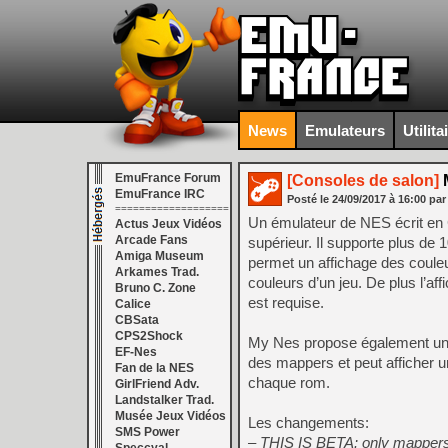
News
Emulateurs
Utilita
EmuFrance Forum
[Consoles de salon]
M
EmuFrance IRC
Posté le
24/09/2017
à
16:00
par
===================
Un émulateur de NES écrit en C
Actus Jeux Vidéos
Arcade Fans
supérieur. Il supporte plus de 
Amiga Museum
permet un affichage des couleur
Arkames Trad.
couleurs d’un jeu. De plus l’aff
Bruno C. Zone
est requise.
Calice
CBSata
CPS2Shock
My Nes propose également un na
EF-Nes
des mappers et peut afficher 
Fan de la NES
chaque rom.
GirlFriend Adv.
Landstalker Trad.
Musée Jeux Vidéos
Les changements:
SMS Power
– THIS IS BETA: only mappers 0