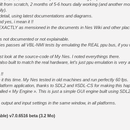
lt from scratch, 2 months of 5-6 hours daily working (and another mo
ly).
 detail, using latest documentations and diagrams.
[LS] [PS5] Le WebKit Userl
d yes, i mean it !!
XACTLY as mensioned in the documents in Nes Wiki and other place
[GK] Oubliez Crazy Taxi, S
 is not documented or not explainable.
[LS] [Switch] NSZ 5.0.0 es
s passes all VBL-NMI tests by emulating the REAL ppu bus, if you 
[GK] No More Room in Hell 2
ust look at the source-code of My Nes. I noted everythings there.
[GK] Un chatbot Atelier Ryz
built to match the real hardware, let’s just ppu emulation is very 
[GK] Mémoire cash - Splatte
[GK] Nvidia : le prix des 
!!
[GK] Suikoden Star Leap : 
it this time. My Nes tested in old machines and run perfectly 60 fps.
latform application, thanks to SDL2 and #SDL-CS for making this hap
[Mo5] La mini borne d’arc
alled « My Engine ». This is just a simple GUI engine built using SDL2
 output and input settings in the same window, in all platforms.
ble) v7.0.6516 beta (3.2 Mo)