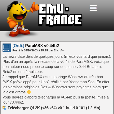
[Ordi.]
ParaMSX v0.44b2
Posté le
05/10/2003
à
15:25
par Eric_Aw
La news date déja de quelques jours (mieux vos tard que jamais).
Plus d’un an après la release de la v0.42 de ParaMSX, voici que
son auteur nous propose coup sur coup une v0.44 Beta puis
Beta2 de son émulateur.
Je rappel que ParaMSX est un portage Windows du très bon
fMSX (développé pour Unix) réalisé par Yeongman Seo. En effet
les versions originales Dos & Windows sont payantes alors que
la c’est gratos
Vous devrez d’abord télécharger la v0.44b puis la (petite) mise a
jour v0.44b2.
Télécharger QL2K (x86/x64) v0.1 build 0.101 (1.2 Mo)