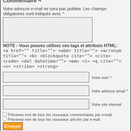
Commentaire ¬
Votre adresse e-mail ne sera pas publiée.
Les champs
obligatoires sont indiqués avec
*
NOTE - Vous pouvez utilisez ces tags et attributs HTML:
<a href="" title=""> <abbr title=""> <acronym
title=""> <b> <blockquote cite=""> <cite>
<code> <del datetime=""> <em> <i> <q cite="">
<s> <strike> <strong>
Votre nom *
Votre adresse email *
Votre site internet
Prévenez-moi de tous les nouveaux commentaires par e-mail.
Prévenez-moi de tous les nouveaux articles par e-mail.