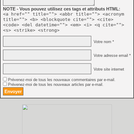
NOTE - Vous pouvez utilisez ces tags et attributs HTML:
<a href="" title=""> <abbr title=""> <acronym
title=""> <b> <blockquote cite=""> <cite>
<code> <del datetime=""> <em> <i> <q cite="">
<s> <strike> <strong>
Votre nom *
Votre adresse email *
Votre site internet
Prévenez-moi de tous les nouveaux commentaires par e-mail.
Prévenez-moi de tous les nouveaux articles par e-mail.