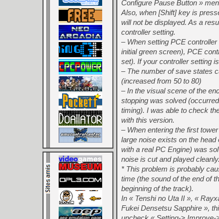
Configure Pause Button » menu
Also, when [Shift] key is presse
will not be displayed. As a res
controller setting.
– When setting PCE controller fr
initial green screen), PCE contr
set). If your controller setting i
– The number of save states 
(increased from 50 to 80)
– In the visual scene of the end
stopping was solved (occurred
timing). I was able to check th
with this version.
– When entering the first tower 
large noise exists on the head 
with a real PC Engine) was so
noise is cut and played cleanly
* This problem is probably ca
time (the sound of the end of t
beginning of the track).
In « Tenshi no Uta II », « Rayx
Fukei Densetsu Sapphire », thi
uncheck « Setting-> Improve-