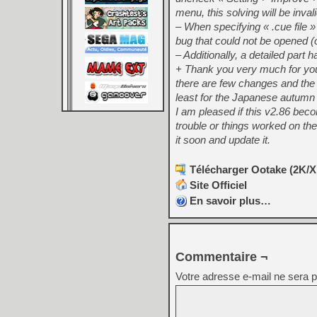
menu, this solving will be inval
– When specifying « .cue file
bug that could not be opened (
– Additionally, a detailed part
+ Thank you very much for you
there are few changes and the s
least for the Japanese autumn h
I am pleased if this v2.86 beco
trouble or things worked on the 
it soon and update it.
Télécharger Ootake (2K/XP
Site Officiel
En savoir plus…
Commentaire ¬
Votre adresse e-mail ne sera p