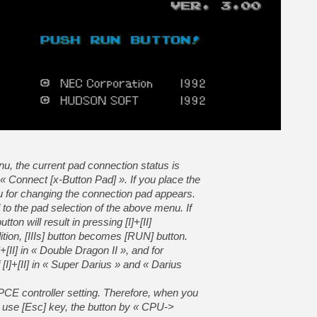
[LS] [PS5] Le WebKit Userl
[GK] Oubliez Crazy Taxi, S
[LS] [Switch] NSZ 5.0.0 es
[GK] No More Room in Hell 2
[GK] Un chatbot Atelier Ryz
enu, the current pad connection status is
[GK] Mémoire cash - Splatte
[GK] Nvidia : le prix des 
« Connect [x-Button Pad] ». If you place the
[GK] Suikoden Star Leap : 
u for changing the connection pad appears.
 to the pad selection of the above menu. If
[Mo5] La mini borne d’arc
utton will result in pressing [I]+[II]
ition, [IIIs] button becomes [RUN] button.
]+[II] in « Double Dragon II », and for
 [I]+[II] in « Super Darius » and « Darius
 PCE controller setting. Therefore, when you
 use [Esc] key, the button by « CPU->