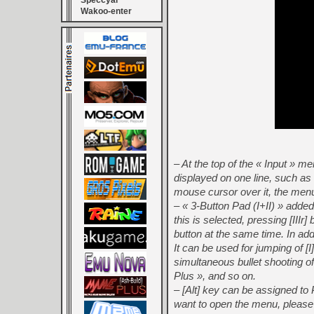
Speccyal
Wakoo-enter
– At the top of the « Input » m
displayed on one line, such as 
mouse cursor over it, the men
– « 3-Button Pad (I+II) » added
this is selected, pressing [IIIr] b
button at the same time. In add
It can be used for jumping of [I
simultaneous bullet shooting of
Plus », and so on.
– [Alt] key can be assigned to
want to open the menu, please