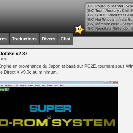
[GK] Pourquoi Marvel Tokon 
[GK] Test : Restory : Chill
[GK] GTA 6 : Rockstar Games
[GK] Hot Wheels Infinite Rus
[GK] Mémoire cash - Secret 
[GK] Résultats Nintendo : 
[GK] Déjà des dégraissage
ires
Traductions
Divers
Chat
[Mo5] Brickboy cherche à r
[GK] Minecraft et ses « Gra
otake v2.87
 Jets
[GK] Beast of Reincarnation
[GK] Ubisoft : fin de parti
Engine en provenance du Japon et basé sur PC2E, tournant sous Wi
[GK] Mémoire cash - Metroid
site Direct X v9.0c au minimum.
[GK] Dan Houser (GTA) défe
[GK] Comment EA Sports FC
[GK] Crimson Moon : un Dark
[GK] Isle of Reveries : le j
[GK] Moonlighter 2 : The En
[GK] Capcom relance Monste
[Mo5] Deux inédits du Virtu
[GK] Le beat'em up The Walk
[GK] Endless Legend 2 : enf