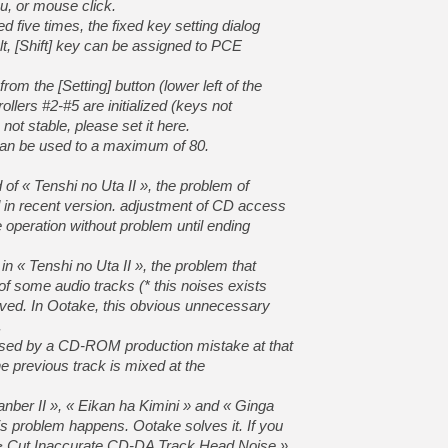
, or mouse click.
d five times, the fixed key setting dialog
ult, [Shift] key can be assigned to PCE
om the [Setting] button (lower left of the
ollers #2-#5 are initialized (keys not
s not stable, please set it here.
can be used to a maximum of 80.
 of « Tenshi no Uta II », the problem of
 in recent version. adjustment of CD access
e operation without problem until ending
in « Tenshi no Uta II », the problem that
of some audio tracks (* this noises exists
lved. In Ootake, this obvious unnecessary
.
used by a CD-ROM production mistake at that
he previous track is mixed at the
anber II », « Eikan ha Kimini » and « Ginga
s problem happens. Ootake solves it. If you
> Cut Inaccurate CD-DA Track Head Noise »