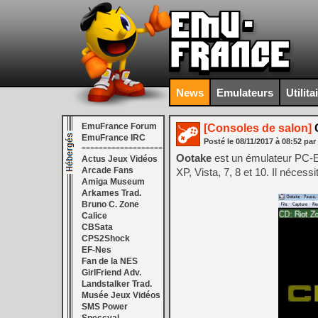
News
Emulateurs
Utilita
EmuFrance Forum
[Consoles de salon]
O
EmuFrance IRC
Posté le
08/11/2017
à
08:52
par
===================
Ootake
est un émulateur PC-
Actus Jeux Vidéos
Arcade Fans
XP, Vista, 7, 8 et 10. Il néces
Amiga Museum
Arkames Trad.
Bruno C. Zone
Calice
CBSata
CPS2Shock
EF-Nes
Fan de la NES
GirlFriend Adv.
Landstalker Trad.
Musée Jeux Vidéos
SMS Power