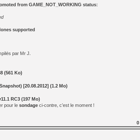
[GK] Moonlighter 2 : The En
promoted from GAME_NOT_WORKING status:
[GK] Capcom relance Monste
ed
lones supported
[GK] Le beat'em up The Walk
[GK] Endless Legend 2 : enf
pilés par Mr J.
[LS] [PS5] Le WebKit Userl
8 (561 Ko)
[GK] Oubliez Crazy Taxi, S
napshot) [20.08.2012] (1.2 Mo)
[LS] [Switch] NSZ 5.0.0 es
v11.1 RC3 (197 Mo)
er pour le
sondage
ci-contre, c’est le moment !
0