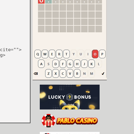
cite="">
g>