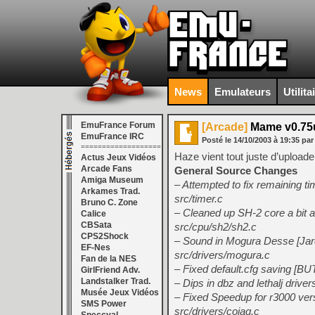
News
Emulateurs
Utilita
EmuFrance Forum
[Arcade]
Mame v0.75
EmuFrance IRC
Posté le
14/10/2003
à
19:35
pa
===================
Haze vient tout juste d’uploade
Actus Jeux Vidéos
Arcade Fans
General Source Changes
Amiga Museum
– Attempted to fix remaining t
Arkames Trad.
src/timer.c
Bruno C. Zone
– Cleaned up SH-2 core a bit an
Calice
CBSata
src/cpu/sh2/sh2.c
CPS2Shock
– Sound in Mogura Desse [Jar
EF-Nes
src/drivers/mogura.c
Fan de la NES
– Fixed default.cfg saving [BU
GirlFriend Adv.
Landstalker Trad.
– Dips in dbz and lethalj driver
Musée Jeux Vidéos
– Fixed Speedup for r3000 ver
SMS Power
src/drivers/cojag.c