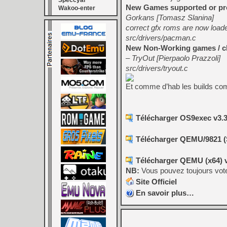
Speccyal
New Games supported or 
Wakoo-enter
Gorkans [Tomasz Slanina]
correct gfx roms are now load
src/drivers/pacman.c
New Non-Working games / c
– TryOut [Pierpaolo Prazzoli]
src/drivers/tryout.c
Et comme d’hab les builds com
Télécharger OS9exec v3.3
Télécharger QEMU/9821 (S
Télécharger QEMU (x64) 
NB:
Vous pouvez toujours vot
Site Officiel
En savoir plus…