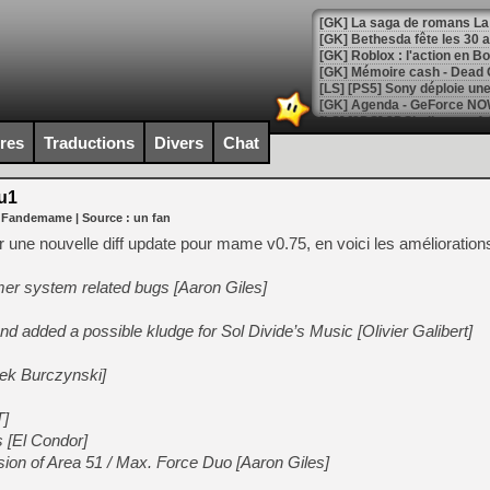
[GK] Bethesda fête les 30 
[GK] Roblox : l'action en B
[GK] Agenda - GeForce NOW
[GK] Devolver Digital en a 
ires
Traductions
Divers
Chat
[LS] [PS5] ps5-y2jb-autolo
u1
[GK] Pourquoi Marvel Tokon 
r Fandemame
| Source :
un fan
[GK] Test : Restory : Chill
[GK] GTA 6 : Rockstar Games
r une nouvelle diff update pour mame v0.75, en voici les amélioration
[GK] Hot Wheels Infinite Rus
[GK] Mémoire cash - Secret 
imer system related bugs [Aaron Giles]
[GK] Résultats Nintendo : 
[GK] Déjà des dégraissage
d added a possible kludge for Sol Divide’s Music [Olivier Galibert]
[GK] Minecraft et ses « Gra
ek Burczynski]
[GK] Beast of Reincarnation
[GK] Ubisoft : fin de parti
T]
[GK] Mémoire cash - Metroid
[GK] Dan Houser (GTA) défe
s [El Condor]
[GK] Comment EA Sports FC
sion of Area 51 / Max. Force Duo [Aaron Giles]
[GK] Crimson Moon : un Dark
[GK] Isle of Reveries : le j