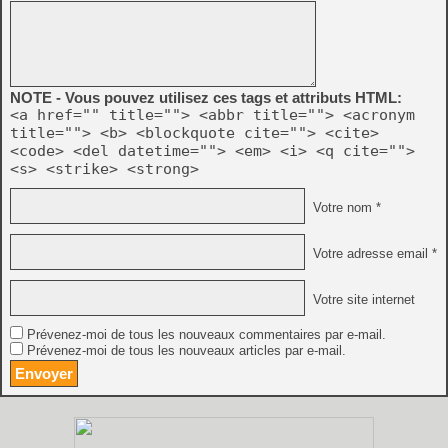
NOTE - Vous pouvez utilisez ces tags et attributs HTML:
<a href="" title=""> <abbr title=""> <acronym
title=""> <b> <blockquote cite=""> <cite>
<code> <del datetime=""> <em> <i> <q cite="">
<s> <strike> <strong>
Votre nom *
Votre adresse email *
Votre site internet
Prévenez-moi de tous les nouveaux commentaires par e-mail.
Prévenez-moi de tous les nouveaux articles par e-mail.