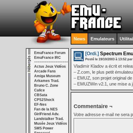
News
Emulateurs
Utilita
EmuFrance Forum
[Ordi.]
Spectrum Emu
EmuFrance IRC
Posté le
19/10/2003
à
13:52
par
===================
Vladimir Kladov a écrit et rele
Actus Jeux Vidéos
Arcade Fans
– Z.com, le plus petit émulat
Amiga Museum
– EMUZ, son projet original d
Arkames Trad.
– EMUZWin v2.1, une mise a 
Bruno C. Zone
Calice
CBSata
CPS2Shock
EF-Nes
Commentaire ¬
Fan de la NES
GirlFriend Adv.
Votre adresse e-mail ne sera p
Landstalker Trad.
Musée Jeux Vidéos
SMS Power