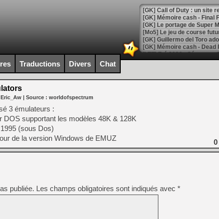
[GK] Le portage de Super M
[Mo5] Le jeu de course fut
[GK] Guillermo del Toro ado
[LTF] Eté 2026 - Séquence 
ires
Traductions
Divers
Chat
[GK] Mistfall Hunter : déjà 
[GK] Wo Long 2 évolue avec
[GK] Crossfire : un TPS à 100
lators
[LS] [PS5] Premiers signes 
 Eric_Aw
| Source :
worldofspectrum
asé 3 émulateurs :
eur DOS supportant les modèles 48K & 128K
e 1995 (sous Dos)
jour de la version Windows de EMUZ
0
[Mo5] DOOM arrive en cart
[GK] Bethesda fête les 30 
[GK] Roblox : l'action en B
[GK] Agenda - GeForce NOW
as publiée.
Les champs obligatoires sont indiqués avec
*
[GK] Devolver Digital en a 
[LS] [PS5] ps5-y2jb-autolo