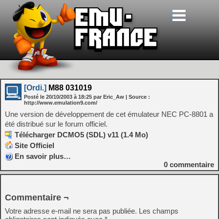
[Ordi.]
M88 031019
Posté le
20/10/2003
à
18:25
par Eric_Aw
| Source :
http://www.emulation9.com/
Une version de développement de cet émulateur NEC PC-8801 a
été distribué sur le forum officiel.
Télécharger DCMO5 (SDL) v11 (1.4 Mo)
Site Officiel
En savoir plus…
0
commentaire
Commentaire ¬
Votre adresse e-mail ne sera pas publiée.
Les champs