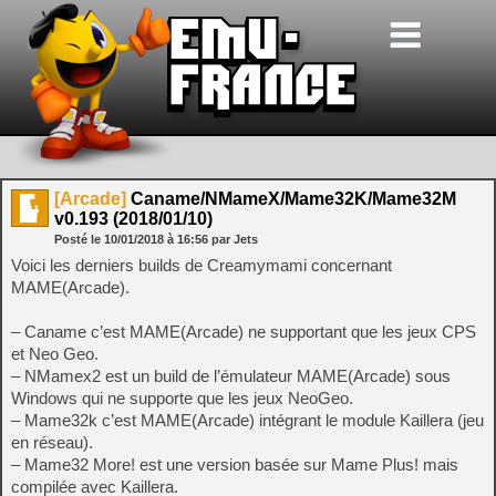
[Arcade]
Caname/NMameX/Mame32K/Mame32M
v0.193 (2018/01/10)
Posté le
10/01/2018
à
16:56
par Jets
Voici les derniers builds de Creamymami concernant
MAME(Arcade).
– Caname c’est MAME(Arcade) ne supportant que les jeux CPS
et Neo Geo.
– NMamex2 est un build de l’émulateur MAME(Arcade) sous
Windows qui ne supporte que les jeux NeoGeo.
– Mame32k c’est MAME(Arcade) intégrant le module Kaillera (jeu
en réseau).
– Mame32 More! est une version basée sur Mame Plus! mais
compilée avec Kaillera.