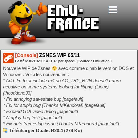
[Console]
ZSNES WIP 05/11
Posté le
06/11/2003
à
11:43
par space1
| Source :
Emulation9
Nouvelle WIP de Zsnes
avec comme d’hab le version DOS et
Windows . Voici les nouveautés :
* Add -lm to acinclude.m4 so AC_TRY_RUN doesn’t return
negative on some systems looking for libpng. (Linux)
[theoddone33]
* Fix annoying savestate bug [pagefault]
* Fix for stupid bug (Thanks MKendora!) [pagefault]
* Expand GUI video dialog [pagefault]
* Netplay bug fix P [pagefault]
* Fix auto frameskip issue (Thanks MKendora) [pagefault]
Télécharger Dualis R20.4 (278 Ko)