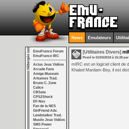
News
Emulateurs
Utilita
EmuFrance Forum
[Utilitaires Divers]
mIR
EmuFrance IRC
Posté le
01/03/2018
à
15:28
par
===================
mIRC est un logiciel client de 
Actus Jeux Vidéos
Arcade Fans
Khaled Mardam-Bey, il est distr
Amiga Museum
Arkames Trad.
Bruno C. Zone
Calice
CBSata
CPS2Shock
EF-Nes
Fan de la NES
GirlFriend Adv.
Landstalker Trad.
Musée Jeux Vidéos
SMS Power