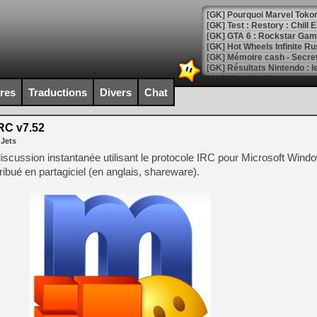
[GK] Pourquoi Marvel Tokon 
[GK] Test : Restory : Chill
[GK] GTA 6 : Rockstar Games
[GK] Hot Wheels Infinite Rus
[GK] Mémoire cash - Secret 
[GK] Résultats Nintendo : 
[GK] Déjà des dégraissage
ires
Traductions
Divers
Chat
[Mo5] Brickboy cherche à r
[GK] Minecraft et ses « Gra
C v7.52
 Jets
[GK] Beast of Reincarnation
[GK] Ubisoft : fin de parti
discussion instantanée utilisant le protocole IRC pour Microsoft Windo
[GK] Mémoire cash - Metroid
ibué en partagiciel (en anglais, shareware).
[GK] Dan Houser (GTA) défe
[GK] Comment EA Sports FC
[GK] Crimson Moon : un Dark
[GK] Isle of Reveries : le j
[GK] Moonlighter 2 : The En
[GK] Capcom relance Monste
[Mo5] Deux inédits du Virtu
[GK] Le beat'em up The Walk
[GK] Endless Legend 2 : enf