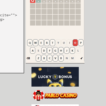
cite="">
g>