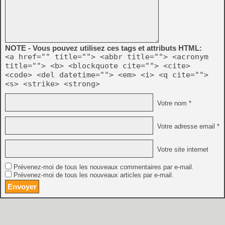
NOTE - Vous pouvez utilisez ces tags et attributs HTML:
<a href="" title=""> <abbr title=""> <acronym
title=""> <b> <blockquote cite=""> <cite>
<code> <del datetime=""> <em> <i> <q cite="">
<s> <strike> <strong>
Votre nom *
Votre adresse email *
Votre site internet
Prévenez-moi de tous les nouveaux commentaires par e-mail.
Prévenez-moi de tous les nouveaux articles par e-mail.