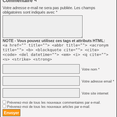
Commentaire ¬
Votre adresse e-mail ne sera pas publiée.
Les champs
obligatoires sont indiqués avec
*
NOTE - Vous pouvez utilisez ces tags et attributs HTML:
<a href="" title=""> <abbr title=""> <acronym
title=""> <b> <blockquote cite=""> <cite>
<code> <del datetime=""> <em> <i> <q cite="">
<s> <strike> <strong>
Votre nom *
Votre adresse email *
Votre site internet
Prévenez-moi de tous les nouveaux commentaires par e-mail.
Prévenez-moi de tous les nouveaux articles par e-mail.