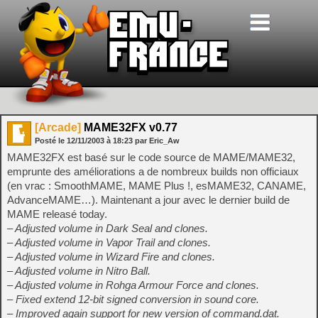
[Arcade]
MAME32FX v0.77
Posté le
12/11/2003
à
18:23
par Eric_Aw
MAME32FX est basé sur le code source de MAME/MAME32,
emprunte des améliorations a de nombreux builds non officiaux
(en vrac : SmoothMAME, MAME Plus !, esMAME32, CANAME,
AdvanceMAME…). Maintenant a jour avec le dernier build de
MAME releasé today.
– Adjusted volume in Dark Seal and clones.
– Adjusted volume in Vapor Trail and clones.
– Adjusted volume in Wizard Fire and clones.
– Adjusted volume in Nitro Ball.
– Adjusted volume in Rohga Armour Force and clones.
– Fixed extend 12-bit signed conversion in sound core.
– Improved again support for new version of command.dat.