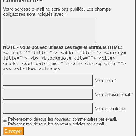
Commentaire ¬
Votre adresse e-mail ne sera pas publiée.
Les champs
obligatoires sont indiqués avec
*
NOTE - Vous pouvez utilisez ces tags et attributs HTML:
<a href="" title=""> <abbr title=""> <acronym
title=""> <b> <blockquote cite=""> <cite>
<code> <del datetime=""> <em> <i> <q cite="">
<s> <strike> <strong>
Votre nom *
Votre adresse email *
Votre site internet
Prévenez-moi de tous les nouveaux commentaires par e-mail.
Prévenez-moi de tous les nouveaux articles par e-mail.