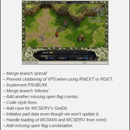
– Merge branch ‘primal’
– Prevent clobbering of VF0 when using RNEXT or RGET.
– Implement PSUBUW.
– Merge branch ‘infones’
– Add another missing open flag combo.
– Code style fixes.
– Add case for MCSERV’s GetDir.
– Initialize pad data even though we won’t update it.
– Handle loading of MCMAN and MCSERV from rom0.
– Add missing open flag combination.