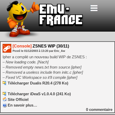
[Console]
ZSNES WIP (30/11)
Posté le
01/12/2003
à
13:20
par Eric_Aw
Ipher a compilé un nouveau build WIP de ZSNES :
– New loading code. [Nach]
– Removed empty news.txt from source [ipher]
– Removed a useless include from initc.c [ipher]
– Fixed VC Workspace so it’ll compile [ipher]
Télécharger Dualis R20.4 (278 Ko)
Télécharger iDeaS v1.0.4.0 (241 Ko)
Site Officiel
En savoir plus…
0
commentaire