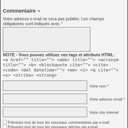
Commentaire ¬
Votre adresse e-mail ne sera pas publiée.
Les champs
obligatoires sont indiqués avec
*
NOTE - Vous pouvez utilisez ces tags et attributs HTML:
<a href="" title=""> <abbr title=""> <acronym
title=""> <b> <blockquote cite=""> <cite>
<code> <del datetime=""> <em> <i> <q cite="">
<s> <strike> <strong>
Votre nom *
Votre adresse email *
Votre site internet
Prévenez-moi de tous les nouveaux commentaires par e-mail.
Prévenez-moi de tous les nouveaux articles par e-mail.