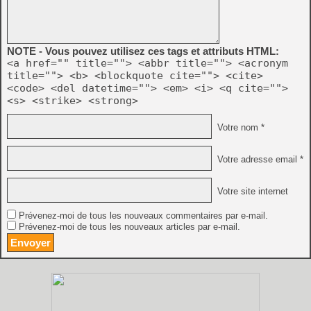
NOTE - Vous pouvez utilisez ces tags et attributs HTML:
<a href="" title=""> <abbr title=""> <acronym
title=""> <b> <blockquote cite=""> <cite>
<code> <del datetime=""> <em> <i> <q cite="">
<s> <strike> <strong>
Votre nom *
Votre adresse email *
Votre site internet
Prévenez-moi de tous les nouveaux commentaires par e-mail.
Prévenez-moi de tous les nouveaux articles par e-mail.