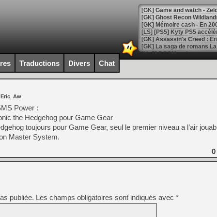
[Mo5] DOOM arrive en cart
[GK] Bethesda fête les 30 
ires
Traductions
Divers
Chat
[GK] Roblox : l'action en B
[GK] Agenda - GeForce NOW
 Eric_Aw
[GK] Devolver Digital en a 
SMS Power :
 Sonic the Hedgehog pour Game Gear
[LS] [PS5] ps5-y2jb-autolo
dgehog toujours pour Game Gear, seul le premier niveau a l’air jouab
[GK] Pourquoi Marvel Tokon 
sion Master System.
[GK] Test : Restory : Chill
[GK] GTA 6 : Rockstar Games
0
[GK] Hot Wheels Infinite Rus
[GK] Mémoire cash - Secret 
[GK] Résultats Nintendo : 
[GK] Déjà des dégraissage
as publiée.
Les champs obligatoires sont indiqués avec
*
[Mo5] Brickboy cherche à r
[GK] Minecraft et ses « Gra