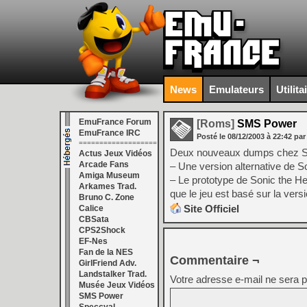
News
Emulateurs
Utilita
EmuFrance Forum
[Roms]
SMS Power
EmuFrance IRC
Posté le
08/12/2003
à
22:42
par
===================
Deux nouveaux dumps chez 
Actus Jeux Vidéos
Arcade Fans
– Une version alternative de
Amiga Museum
– Le prototype de Sonic the He
Arkames Trad.
que le jeu est basé sur la ver
Bruno C. Zone
Site Officiel
Calice
CBSata
CPS2Shock
EF-Nes
Fan de la NES
Commentaire ¬
GirlFriend Adv.
Landstalker Trad.
Votre adresse e-mail ne sera p
Musée Jeux Vidéos
SMS Power