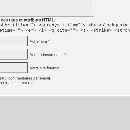
[GK] Beast of Reincarnation
[GK] Ubisoft : fin de parti
[GK] Mémoire cash - Metroid
[GK] Dan Houser (GTA) défe
ces tags et attributs HTML:
[GK] Comment EA Sports FC
[GK] Crimson Moon : un Dark
abbr title=""> <acronym title=""> <b> <blockquote 
[GK] Isle of Reveries : le j
etime=""> <em> <i> <q cite=""> <s> <strike> <stron
[GK] Moonlighter 2 : The En
[GK] Capcom relance Monste
Votre nom *
Votre adresse email *
[Mo5] Deux inédits du Virtu
[GK] Le beat'em up The Walk
Votre site internet
[GK] Endless Legend 2 : enf
eaux commentaires par e-mail.
aux articles par e-mail.
[LS] [PS5] Premiers signes 