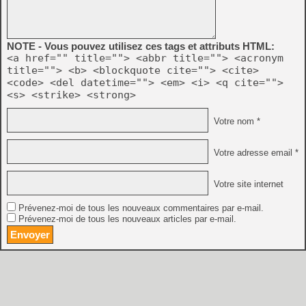
NOTE - Vous pouvez utilisez ces tags et attributs HTML:
<a href="" title=""> <abbr title=""> <acronym
title=""> <b> <blockquote cite=""> <cite>
<code> <del datetime=""> <em> <i> <q cite="">
<s> <strike> <strong>
Votre nom *
Votre adresse email *
Votre site internet
Prévenez-moi de tous les nouveaux commentaires par e-mail.
Prévenez-moi de tous les nouveaux articles par e-mail.