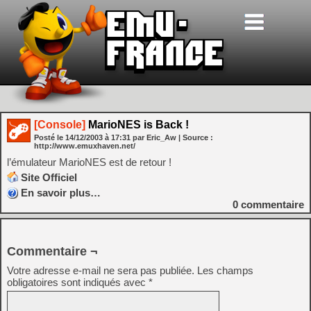
[Console]
MarioNES is Back !
Posté le
14/12/2003
à
17:31
par Eric_Aw
| Source :
http://www.emuxhaven.net/
l’émulateur MarioNES est de retour !
Site Officiel
En savoir plus…
0
commentaire
Commentaire ¬
Votre adresse e-mail ne sera pas publiée.
Les champs
obligatoires sont indiqués avec
*