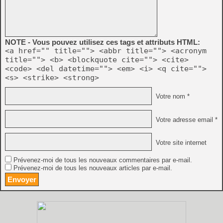
NOTE - Vous pouvez utilisez ces tags et attributs HTML:
<a href="" title=""> <abbr title=""> <acronym
title=""> <b> <blockquote cite=""> <cite>
<code> <del datetime=""> <em> <i> <q cite="">
<s> <strike> <strong>
Votre nom *
Votre adresse email *
Votre site internet
Prévenez-moi de tous les nouveaux commentaires par e-mail.
Prévenez-moi de tous les nouveaux articles par e-mail.