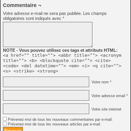
Commentaire ¬
Votre adresse e-mail ne sera pas publiée.
Les champs
obligatoires sont indiqués avec
*
NOTE - Vous pouvez utilisez ces tags et attributs HTML:
<a href="" title=""> <abbr title=""> <acronym
title=""> <b> <blockquote cite=""> <cite>
<code> <del datetime=""> <em> <i> <q cite="">
<s> <strike> <strong>
Votre nom *
Votre adresse email *
Votre site internet
Prévenez-moi de tous les nouveaux commentaires par e-mail.
Prévenez-moi de tous les nouveaux articles par e-mail.