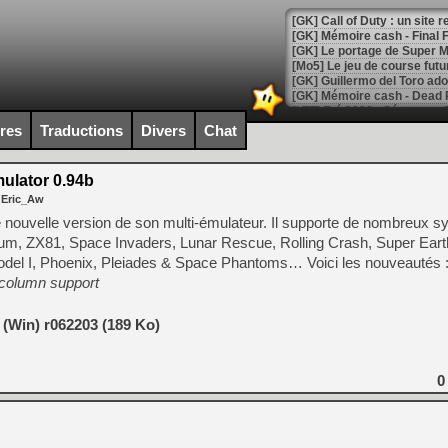
[GK] Le portage de Super M
[Mo5] Le jeu de course fut
[GK] Guillermo del Toro ado
[LTF] Eté 2026 - Séquence 
ires
Traductions
Divers
Chat
[GK] Mistfall Hunter : déjà 
[GK] Wo Long 2 évolue avec
[GK] Crossfire : un TPS à 100
ulator 0.94b
[LS] [PS5] Premiers signes 
 Eric_Aw
 nouvelle version de son multi-émulateur. Il supporte de nombreux 
m, ZX81, Space Invaders, Lunar Rescue, Rolling Crash, Super Earth
l I, Phoenix, Pleiades & Space Phantoms… Voici les nouveautés 
-column support
[Mo5] DOOM arrive en cart
[GK] Bethesda fête les 30 
[GK] Roblox : l'action en B
 (Win) r062203 (189 Ko)
[GK] Agenda - GeForce NOW
0
[GK] Devolver Digital en a 
[LS] [PS5] ps5-y2jb-autolo