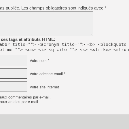
[GK] Pourquoi Marvel Tokon 
[GK] Test : Restory : Chill
as publiée.
Les champs obligatoires sont indiqués avec
*
[GK] GTA 6 : Rockstar Games
[GK] Hot Wheels Infinite Rus
[GK] Mémoire cash - Secret 
[GK] Résultats Nintendo : 
[GK] Déjà des dégraissage
ces tags et attributs HTML:
[Mo5] Brickboy cherche à r
abbr title=""> <acronym title=""> <b> <blockquote 
[GK] Minecraft et ses « Gra
etime=""> <em> <i> <q cite=""> <s> <strike> <stron
[GK] Beast of Reincarnation
[GK] Ubisoft : fin de parti
Votre nom *
[GK] Mémoire cash - Metroid
[GK] Dan Houser (GTA) défe
[GK] Comment EA Sports FC
Votre adresse email *
[GK] Crimson Moon : un Dark
[GK] Isle of Reveries : le j
[GK] Moonlighter 2 : The En
Votre site internet
eaux commentaires par e-mail.
aux articles par e-mail.