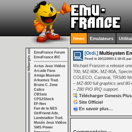
News
Emulateurs
Utilita
EmuFrance Forum
[Ordi.]
Multisysten Em
EmuFrance IRC
Posté le
20/12/2003
à
18:41
par
===================
Michael Franzen a releasé une
Actus Jeux Vidéos
Arcade Fans
700, MZ-80K, MZ-80A, Spectru
Amiga Museum
COLECO, Carnival, TRS80 Mode
Arkames Trad.
– MZ-800 full graphics and 80
Bruno C. Zone
– Z80 PIO IRQ support.
Calice
CBSata
Télécharger Genesis Plus
CPS2Shock
Site Officiel
EF-Nes
En savoir plus…
Fan de la NES
GirlFriend Adv.
Landstalker Trad.
Musée Jeux Vidéos
SMS Power