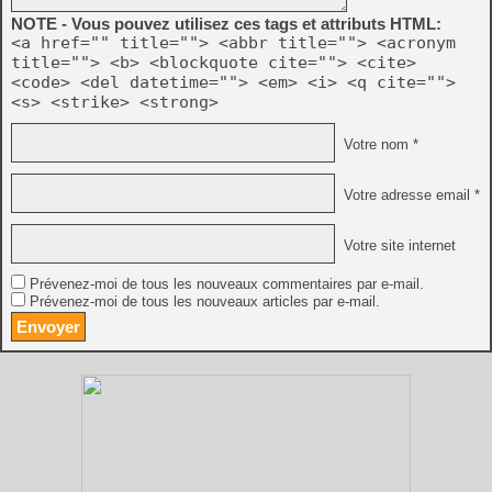
NOTE - Vous pouvez utilisez ces tags et attributs HTML:
<a href="" title=""> <abbr title=""> <acronym
title=""> <b> <blockquote cite=""> <cite>
<code> <del datetime=""> <em> <i> <q cite="">
<s> <strike> <strong>
Votre nom *
Votre adresse email *
Votre site internet
Prévenez-moi de tous les nouveaux commentaires par e-mail.
Prévenez-moi de tous les nouveaux articles par e-mail.