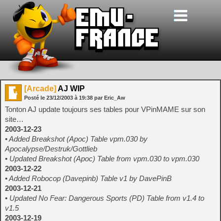
[Arcade]
AJ WIP
Posté le
23/12/2003
à
19:38
par Eric_Aw
Tonton AJ update toujours ses tables pour VPinMAME sur son
site…
2003-12-23
• Added Breakshot (Apoc) Table vpm.030 by
Apocalypse/Destruk/Gottlieb
• Updated Breakshot (Apoc) Table from vpm.030 to vpm.030
2003-12-22
• Added Robocop (Davepinb) Table v1 by DavePinB
2003-12-21
• Updated No Fear: Dangerous Sports (PD) Table from v1.4 to
v1.5
2003-12-19