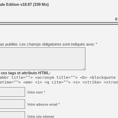
e Edition v18.87 (339 Mo)
[GK] Déjà des dégraissage
[Mo5] Brickboy cherche à r
[GK] Minecraft et ses « Gra
0
[GK] Beast of Reincarnation
[GK] Ubisoft : fin de parti
[GK] Mémoire cash - Metroid
[GK] Dan Houser (GTA) défe
[GK] Comment EA Sports FC
as publiée.
Les champs obligatoires sont indiqués avec
*
[GK] Crimson Moon : un Dark
[GK] Isle of Reveries : le j
[GK] Moonlighter 2 : The En
[GK] Capcom relance Monste
ces tags et attributs HTML:
abbr title=""> <acronym title=""> <b> <blockquote 
[GK] Guillermo del Toro ado
etime=""> <em> <i> <q cite=""> <s> <strike> <stron
Votre nom *
Votre adresse email *
Votre site internet