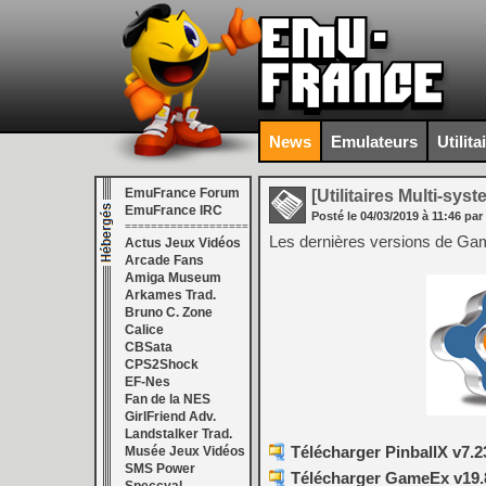
News
Emulateurs
Utilita
EmuFrance Forum
[Utilitaires Multi-sys
EmuFrance IRC
Posté le
04/03/2019
à
11:46
par
===================
Les dernières versions de Gam
Actus Jeux Vidéos
Arcade Fans
Amiga Museum
Arkames Trad.
Bruno C. Zone
Calice
CBSata
CPS2Shock
EF-Nes
Fan de la NES
GirlFriend Adv.
Landstalker Trad.
Télécharger PinballX v7.2
Musée Jeux Vidéos
SMS Power
Télécharger GameEx v19.