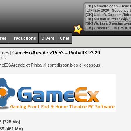
[LTF] Eté 2026 - Séquence 
[GK] Mistfall Hunter : déjà 
[GK] Wo Long 2 évolue avec
[GK] Crossfire : un TPS à 100
[LS] [PS5] Premiers signes 
ires
Traductions
Divers
Chat
temes]
GameEx/Arcade v15.53 – PinballX v3.29
 Jets
[Mo5] DOOM arrive en cart
[GK] Bethesda fête les 30 
eEX/Arcade et PinballX sont disponibles ci-dessous.
[GK] Roblox : l'action en B
[GK] Agenda - GeForce NOW
[GK] Devolver Digital en a 
[LS] [PS5] ps5-y2jb-autolo
[GK] Pourquoi Marvel Tokon 
[GK] Test : Restory : Chill
[GK] GTA 6 : Rockstar Games
[GK] Hot Wheels Infinite Rus
3 (328 Mo)
[GK] Mémoire cash - Secret 
89 (461 Mo)
[GK] Résultats Nintendo : 